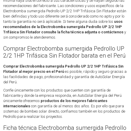
misma haya sido el correcto a sus características y se hayan seguido las
recomendaciones del fabricante. Las condiciones y usos específicos de la
Electrobomba sumergida Pedrollo UP 2/2 1HP Trifásica Sin Flotador están
bien definidas y todo uso diferente será considerado como no apto y por lo
tanto la garantía no será aplicable. Si tiene alguna duda sobre los
usos
recomendados de la Electrobomba sumergida Pedrollo UP 2/2 1HP
Trifásica Sin Flotador consulte la ficha técnica adjunta o contáctenos
y
sin compromiso le atenderemos.
Comprar Electrobomba sumergida Pedrollo UP
2/2 1HP Trifásica Sin Flotador barata en el Perú
Comprar Electrobomba sumergida Pedrollo UP 2/2 1HP Trifásica Sin
Flotador al mejor precio en el Perú
es posible, rápido y seguro gracias a
las facilidades de pago, profesionalidad y garantía de AutoSolar Energía
del Perú.
Confíe únicamente con los productos que cuenten con garantía de
fabricante y donde la empresa responda, en AutoSolar Energía del Perú
únicamente ofrecemos
productos de los mejores fabricantes
internacionales
con garantía de al menos dos años. Es por ello que para
sistemas de bombeo solar directo, confiamos también en los productos de
Pedrollo para realizar los proyectos.
Ficha técnica Electrobomba sumergida Pedrollo