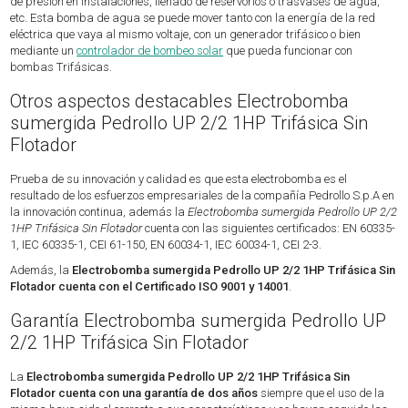
de presión en instalaciones, llenado de reservorios o trasvases de agua,
etc. Esta bomba de agua se puede mover tanto con la energía de la red
eléctrica que vaya al mismo voltaje, con un generador trifásico o bien
mediante un
controlador de bombeo solar
que pueda funcionar con
bombas Trifásicas.
Otros aspectos destacables Electrobomba
sumergida Pedrollo UP 2/2 1HP Trifásica Sin
Flotador
Prueba de su innovación y calidad es que esta electrobomba es el
resultado de los esfuerzos empresariales de la compañía Pedrollo S.p.A en
la innovación continua, además la
Electrobomba sumergida Pedrollo UP 2/2
1HP Trifásica Sin Flotador
cuenta con las siguientes certificados: EN 60335-
1, IEC 60335-1, CEI 61-150, EN 60034-1, IEC 60034-1, CEI 2-3.
Además, la
Electrobomba sumergida Pedrollo UP 2/2 1HP Trifásica Sin
Flotador cuenta con el Certificado ISO 9001 y 14001
.
Garantía Electrobomba sumergida Pedrollo UP
2/2 1HP Trifásica Sin Flotador
La
Electrobomba sumergida Pedrollo UP 2/2 1HP Trifásica Sin
Flotador cuenta con una garantía de dos años
siempre que el uso de la