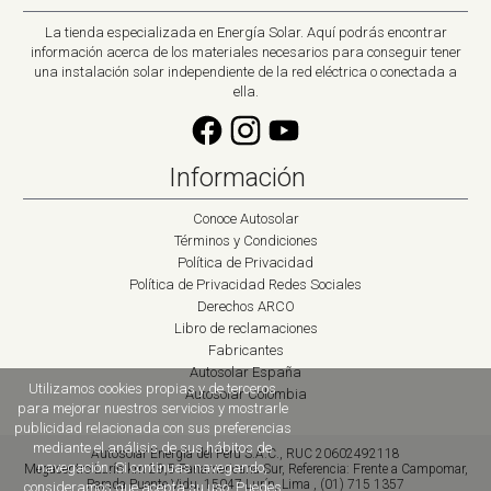
La tienda especializada en Energía Solar. Aquí podrás encontrar
información acerca de los materiales necesarios para conseguir tener
una instalación solar independiente de la red eléctrica o conectada a
ella.
Información
Conoce Autosolar
Términos y Condiciones
Política de Privacidad
Política de Privacidad Redes Sociales
Derechos ARCO
Libro de reclamaciones
Fabricantes
Autosolar España
Utilizamos cookies propias y de terceros
Autosolar Colombia
para mejorar nuestros servicios y mostrarle
publicidad relacionada con sus preferencias
mediante el análisis de sus hábitos de
Autosolar Energía del Perú S.A.C., RUC 20602492118
navegación. Si continuas navegando,
Megacentro Lurín km 29,5 Panamericana Sur
,
Referencia: Frente a Campomar,
Parada Puente Vidu,
15047
Lurín, Lima
,
(01) 715 1357
consideramos que acepta su uso. Puedes