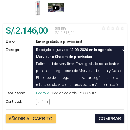
S/.
2.146
,00
SIN IGV
S/. 1.818,64
Envío:
Envío gratuito a provincias!
Entrega:
Recójalo el jueves, 13.08.2026 en la agencia
Marvisur o Shalom de provincias
Estimated delivery time. Envío gratuito no aplicable
para las delegaciones de Marvisur de Lima y Callao.
El tiempo de entrega puede variar según destino o
rotura de stock, consúltanos para más información.
Fabricante:
Pedrollo
| Codigo de artículo: 5552109
Cantidad:
-
+
AÑADIR AL CARRITO
COMPRAR