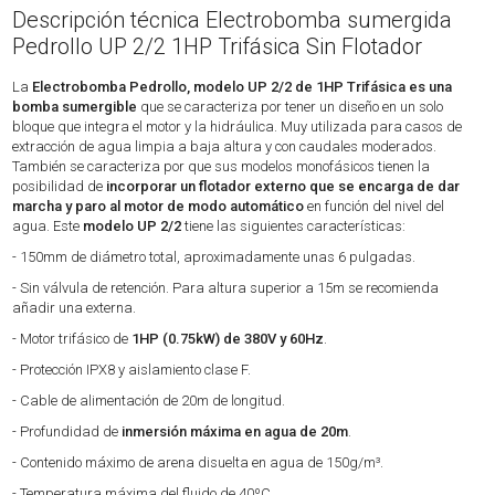
Descripción técnica Electrobomba sumergida
Pedrollo UP 2/2 1HP Trifásica Sin Flotador
La
Electrobomba Pedrollo, modelo UP 2/2 de 1HP Trifásica es una
bomba sumergible
que se caracteriza por tener un diseño en un solo
bloque que integra el motor y la hidráulica. Muy utilizada para casos de
extracción de agua limpia a baja altura y con caudales moderados.
También se caracteriza por que sus modelos monofásicos tienen la
posibilidad de
incorporar un flotador externo que se encarga de dar
marcha y paro al motor de modo automático
en función del nivel del
agua. Este
modelo UP 2/2
tiene las siguientes características:
- 150mm de diámetro total, aproximadamente unas 6 pulgadas.
- Sin válvula de retención. Para altura superior a 15m se recomienda
añadir una externa.
- Motor trifásico de
1HP (0.75kW) de 380V y 60Hz
.
- Protección IPX8 y aislamiento clase F.
- Cable de alimentación de 20m de longitud.
- Profundidad de
inmersión máxima en agua de 20m
.
- Contenido máximo de arena disuelta en agua de 150g/m³.
- Temperatura máxima del fluido de 40ºC.