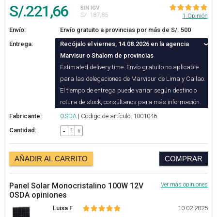
S/.
221
,66
SIN IGV
S/. 187,85
1 Opinión
Envío:
Envío gratuito a provincias por más de S/. 500
Entrega:
Recójalo el viernes, 14.08.2026 en la agencia
Marvisur o Shalom de provincias
Estimated delivery time. Envío gratuito no aplicable
para las delegaciones de Marvisur de Lima y Callao.
El tiempo de entrega puede variar según destino o
rotura de stock, consúltanos para más información.
Fabricante:
OSDA
| Codigo de artículo: 1001046
Cantidad:
-
+
AÑADIR AL CARRITO
COMPRAR
Panel Solar Monocristalino 100W 12V
Ver más opiniones
OSDA opiniones
Luisa F
10.02.2025