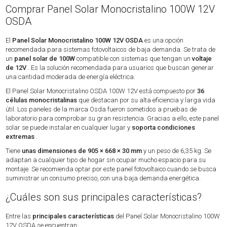
Comprar Panel Solar Monocristalino 100W 12V
OSDA
El
Panel Solar Monocristalino 100W 12V OSDA
es una opción
recomendada para sistemas fotovoltaicos de baja demanda. Se trata de
un
panel solar de 100W
compatible con sistemas que tengan un
voltaje
de 12V
. Es la solución recomendada para usuarios que buscan generar
una cantidad moderada de energía eléctrica.
El Panel Solar Monocristalino OSDA 100W 12V está compuesto por
36
células monocristalinas
que destacan por su alta eficiencia y larga vida
útil. Los paneles de la marca Osda fueron sometidos a pruebas de
laboratorio para comprobar su gran resistencia. Gracias a ello, este panel
solar se puede instalar en cualquier lugar y
soporta condiciones
extremas
.
Tiene
unas dimensiones de 905 × 668 × 30 mm
y un peso de 6,35 kg. Se
adaptan a cualquier tipo de hogar sin ocupar mucho espacio para su
montaje. Se recomienda optar por este panel fotovoltaico cuando se busca
suministrar un consumo preciso, con una baja demanda energética.
¿Cuáles son sus principales características?
Entre las
principales características
del Panel Solar Monocristalino 100W
12V OSDA se encuentran: