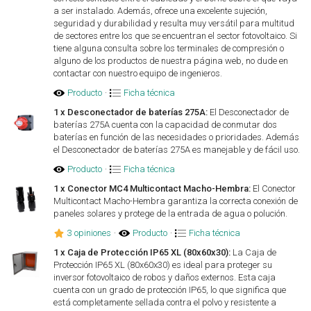
a ser instalado. Además, ofrece una excelente sujeción,
seguridad y durabilidad y resulta muy versátil para multitud
de sectores entre los que se encuentran el sector fotovoltaico. Si
tiene alguna consulta sobre los terminales de compresión o
alguno de los productos de nuestra página web, no dude en
contactar con nuestro equipo de ingenieros.
Producto
·
Ficha técnica
1 x Desconectador de baterías 275A:
El Desconectador de
baterías 275A cuenta con la capacidad de conmutar dos
baterías en función de las necesidades o prioridades. Además
el Desconectador de baterías 275A es manejable y de fácil uso.
Producto
·
Ficha técnica
1 x Conector MC4 Multicontact Macho-Hembra:
El Conector
Multicontact Macho-Hembra garantiza la correcta conexión de
paneles solares y protege de la entrada de agua o polución.
3 opiniones
·
Producto
·
Ficha técnica
1 x Caja de Protección IP65 XL (80x60x30):
La Caja de
Protección IP65 XL (80x60x30) es ideal para proteger su
inversor fotovoltaico de robos y daños externos. Esta caja
cuenta con un grado de protección IP65, lo que significa que
está completamente sellada contra el polvo y resistente a