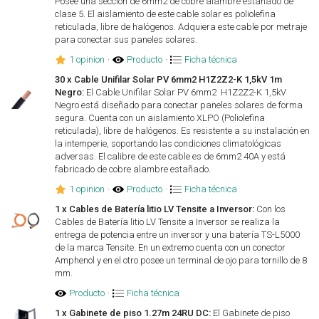
Posee una sección de 6mm2 de cobre alambre estañado de
clase 5. El aislamiento de este cable solar es poliolefina
reticulada, libre de halógenos. Adquiera este cable por metraje
para conectar sus paneles solares.
1 opinion
·
Producto
·
Ficha técnica
30 x Cable Unifilar Solar PV 6mm2 H1Z2Z2-K 1,5kV 1m
Negro:
El Cable Unifilar Solar PV 6mm2 H1Z2Z2-K 1,5kV
Negro está diseñado para conectar paneles solares de forma
segura. Cuenta con un aislamiento XLPO (Poliolefina
reticulada), libre de halógenos. Es resistente a su instalación en
la intemperie, soportando las condiciones climatológicas
adversas. El calibre de este cable es de 6mm2 40A y está
fabricado de cobre alambre estañado.
1 opinion
·
Producto
·
Ficha técnica
1 x Cables de Batería litio LV Tensite a Inversor:
Con los
Cables de Batería litio LV Tensite a Inversor se realiza la
entrega de potencia entre un inversor y una batería TS-L5000
de la marca Tensite. En un extremo cuenta con un conector
Amphenol y en el otro posee un terminal de ojo para tornillo de 8
mm.
Producto
·
Ficha técnica
1 x Gabinete de piso 1.27m 24RU DC:
El Gabinete de piso