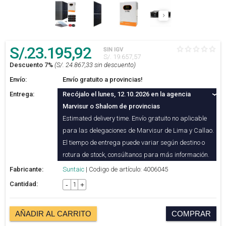
S/.
23.195
,92
SIN IGV
S/. 19.657,57
Descuento 7%
(S/. 24.867,33 sin descuento)
Envío:
Envío gratuito a provincias!
Entrega:
Recójalo el lunes, 12.10.2026 en la agencia
Marvisur o Shalom de provincias
Estimated delivery time. Envío gratuito no aplicable
para las delegaciones de Marvisur de Lima y Callao.
El tiempo de entrega puede variar según destino o
rotura de stock, consúltanos para más información.
Fabricante:
Suntaic
| Codigo de artículo: 4006045
Cantidad:
-
+
AÑADIR AL CARRITO
COMPRAR