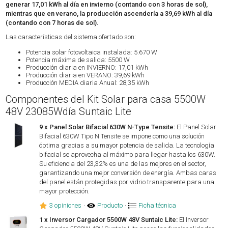
generar 17,01 kWh al día en invierno (contando con 3 horas de sol),
mientras que en verano, la producción ascendería a 39,69 kWh al día
(contando con 7 horas de sol).
Las características del sistema ofertado son:
Potencia solar fotovoltaica instalada: 5.670 W
Potencia máxima de salida: 5500 W
Producción diaria en INVIERNO: 17,01 kWh
Producción diaria en VERANO: 39,69 kWh
Producción MEDIA diaria Anual: 28,35 kWh
Componentes del Kit Solar para casa 5500W
48V 23085Wdía Suntaic Lite
9 x Panel Solar Bifacial 630W N-Type Tensite:
El Panel Solar
Bifacial 630W Tipo N Tensite se impone como una solución
óptima gracias a su mayor potencia de salida. La tecnología
bifacial se aprovecha al máximo para llegar hasta los 630W.
Su eficiencia del 23,32% es una de las mejores en el sector,
garantizando una mejor conversión de energía. Ambas caras
del panel están protegidas por vidrio transparente para una
mayor protección.
3 opiniones
·
Producto
·
Ficha técnica
1 x Inversor Cargador 5500W 48V Suntaic Lite:
El Inversor