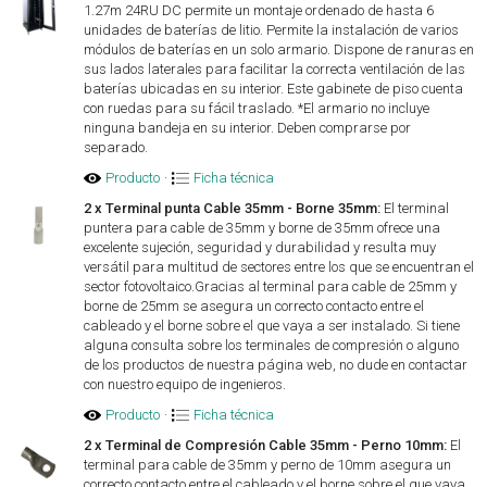
1.27m 24RU DC permite un montaje ordenado de hasta 6
unidades de baterías de litio. Permite la instalación de varios
módulos de baterías en un solo armario. Dispone de ranuras en
sus lados laterales para facilitar la correcta ventilación de las
baterías ubicadas en su interior. Este gabinete de piso cuenta
con ruedas para su fácil traslado. *El armario no incluye
ninguna bandeja en su interior. Deben comprarse por
separado.
Producto
·
Ficha técnica
2 x Terminal punta Cable 35mm - Borne 35mm:
El terminal
puntera para cable de 35mm y borne de 35mm ofrece una
excelente sujeción, seguridad y durabilidad y resulta muy
versátil para multitud de sectores entre los que se encuentran el
sector fotovoltaico.Gracias al terminal para cable de 25mm y
borne de 25mm se asegura un correcto contacto entre el
cableado y el borne sobre el que vaya a ser instalado. Si tiene
alguna consulta sobre los terminales de compresión o alguno
de los productos de nuestra página web, no dude en contactar
con nuestro equipo de ingenieros.
Producto
·
Ficha técnica
2 x Terminal de Compresión Cable 35mm - Perno 10mm:
El
terminal para cable de 35mm y perno de 10mm asegura un
correcto contacto entre el cableado y el borne sobre el que vaya