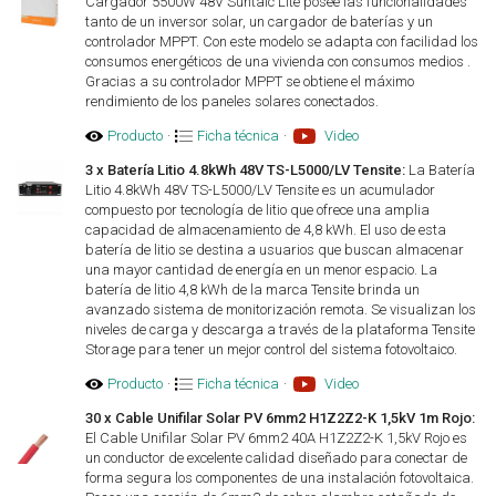
Cargador 5500W 48V Suntaic Lite posee las funcionalidades
tanto de un inversor solar, un cargador de baterías y un
controlador MPPT. Con este modelo se adapta con facilidad los
consumos energéticos de una vivienda con consumos medios .
Gracias a su controlador MPPT se obtiene el máximo
rendimiento de los paneles solares conectados.
Producto
·
Ficha técnica
·
Video
3 x Batería Litio 4.8kWh 48V TS-L5000/LV Tensite:
La Batería
Litio 4.8kWh 48V TS-L5000/LV Tensite es un acumulador
compuesto por tecnología de litio que ofrece una amplia
capacidad de almacenamiento de 4,8 kWh. El uso de esta
batería de litio se destina a usuarios que buscan almacenar
una mayor cantidad de energía en un menor espacio. La
batería de litio 4,8 kWh de la marca Tensite brinda un
avanzado sistema de monitorización remota. Se visualizan los
niveles de carga y descarga a través de la plataforma Tensite
Storage para tener un mejor control del sistema fotovoltaico.
Producto
·
Ficha técnica
·
Video
30 x Cable Unifilar Solar PV 6mm2 H1Z2Z2-K 1,5kV 1m Rojo:
El Cable Unifilar Solar PV 6mm2 40A H1Z2Z2-K 1,5kV Rojo es
un conductor de excelente calidad diseñado para conectar de
forma segura los componentes de una instalación fotovoltaica.