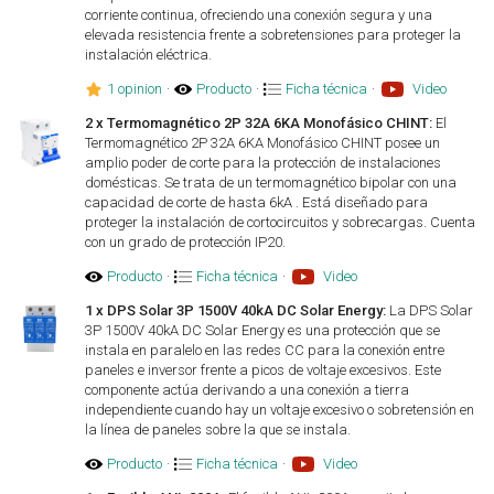
corriente continua, ofreciendo una conexión segura y una
elevada resistencia frente a sobretensiones para proteger la
instalación eléctrica.
1 opinion
·
Producto
·
Ficha técnica
·
Video
2 x Termomagnético 2P 32A 6KA Monofásico CHINT:
El
Termomagnético 2P 32A 6KA Monofásico CHINT posee un
amplio poder de corte para la protección de instalaciones
domésticas. Se trata de un termomagnético bipolar con una
capacidad de corte de hasta 6kA . Está diseñado para
proteger la instalación de cortocircuitos y sobrecargas. Cuenta
con un grado de protección IP20.
Producto
·
Ficha técnica
·
Video
1 x DPS Solar 3P 1500V 40kA DC Solar Energy:
La DPS Solar
3P 1500V 40kA DC Solar Energy es una protección que se
instala en paralelo en las redes CC para la conexión entre
paneles e inversor frente a picos de voltaje excesivos. Este
componente actúa derivando a una conexión a tierra
independiente cuando hay un voltaje excesivo o sobretensión en
la línea de paneles sobre la que se instala.
Producto
·
Ficha técnica
·
Video