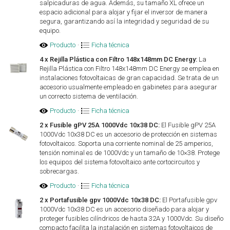
salpicaduras de agua. Además, su tamaño XL ofrece un
espacio adicional para alojar y fijar el inversor de manera
segura, garantizando así la integridad y seguridad de su
equipo.
Producto
·
Ficha técnica
4 x Rejilla Plástica con Filtro 148x148mm DC Energy:
La
Rejilla Plástica con Filtro 148x148mm DC Energy se emplea en
instalaciones fotovoltaicas de gran capacidad. Se trata de un
accesorio usualmente empleado en gabinetes para asegurar
un correcto sistema de ventilación.
Producto
·
Ficha técnica
2 x Fusible gPV 25A 1000Vdc 10x38 DC:
El Fusible gPV 25A
1000Vdc 10x38 DC es un accesorio de protección en sistemas
fotovoltaicos. Soporta una corriente nominal de 25 amperios,
tensión nominal es de 1000Vdc y un tamaño de 10×38. Protege
los equipos del sistema fotovoltaico ante cortocircuitos y
sobrecargas.
Producto
·
Ficha técnica
2 x Portafusible gpv 1000Vdc 10x38 DC:
El Portafusible gpv
1000Vdc 10x38 DC es un accesorio diseñado para alojar y
proteger fusibles cilíndricos de hasta 32A y 1000Vdc. Su diseño
compacto facilita la instalación en sistemas fotovoltaicos de