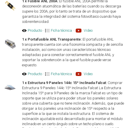
1 x Fusible ANL 200A:
El fusible ANL 200A permite la
desconexión atuomática de las baterías cuando su descarga
supere los 200A, por lo tanto se trata de un dispositivo que
garantiza la integridad del sistema fotovoltaico cuando haya
sobreintensidad.
Producto
·
Ficha técnica
·
Video
1 x Portafusible ANL Transparente:
El portafusible ANL
transparente cuenta con una fisonomía compacta y de sencilla
instalación, así como con unas características técnicas
adaptadas para conectar correctamente el fusible ANL y
soportar la sobretensión a la que el fusible puede verse
expuesto.
Producto
·
Ficha técnica
·
Video
1 x Estructura 9 Paneles 144c 15º Inclinada Falcat:
Comprar
Estructura 9 Paneles 144c 15º Inclinada Falcat La Estructura
Inclinada 15º para 9 Paneles de la marca Falcat es un tipo de
soporte que se utiliza para poder situar los paneles solares
sobre una cubierta que no tiene inclinación. Además, que puede
otorgar a los paneles una inclinación de 15º respecto a la
superficie a la que se instala la estructura. El sistema de
inclinación ajustable está desarrollado para montar el módulo
inclinado en un cierto ángulo sobre un techo plano o suelo.