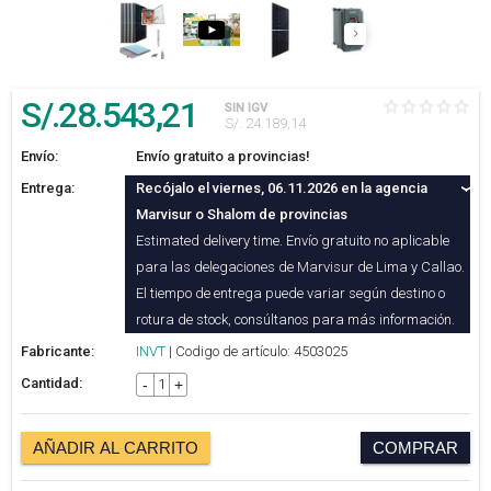
S/.
28.543
,21
SIN IGV
S/. 24.189,14
Envío:
Envío gratuito a provincias!
Entrega:
Recójalo el viernes, 06.11.2026 en la agencia
Marvisur o Shalom de provincias
Estimated delivery time. Envío gratuito no aplicable
para las delegaciones de Marvisur de Lima y Callao.
El tiempo de entrega puede variar según destino o
rotura de stock, consúltanos para más información.
Fabricante:
INVT
| Codigo de artículo: 4503025
Cantidad:
-
+
AÑADIR AL CARRITO
COMPRAR