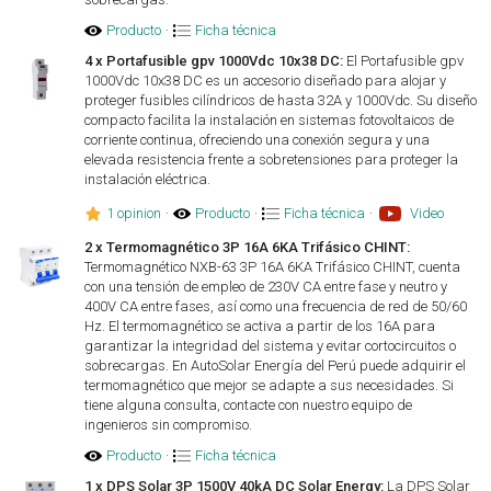
Producto
·
Ficha técnica
4 x Portafusible gpv 1000Vdc 10x38 DC:
El Portafusible gpv
1000Vdc 10x38 DC es un accesorio diseñado para alojar y
proteger fusibles cilíndricos de hasta 32A y 1000Vdc. Su diseño
compacto facilita la instalación en sistemas fotovoltaicos de
corriente continua, ofreciendo una conexión segura y una
elevada resistencia frente a sobretensiones para proteger la
instalación eléctrica.
1 opinion
·
Producto
·
Ficha técnica
·
Video
2 x Termomagnético 3P 16A 6KA Trifásico CHINT:
Termomagnético NXB-63 3P 16A 6KA Trifásico CHINT, cuenta
con una tensión de empleo de 230V CA entre fase y neutro y
400V CA entre fases, así como una frecuencia de red de 50/60
Hz. El termomagnético se activa a partir de los 16A para
garantizar la integridad del sistema y evitar cortocircuitos o
sobrecargas. En AutoSolar Energía del Perú puede adquirir el
termomagnético que mejor se adapte a sus necesidades. Si
tiene alguna consulta, contacte con nuestro equipo de
ingenieros sin compromiso.
Producto
·
Ficha técnica
1 x DPS Solar 3P 1500V 40kA DC Solar Energy:
La DPS Solar