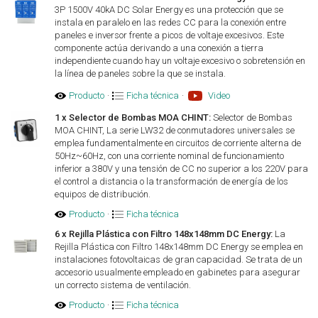
3P 1500V 40kA DC Solar Energy es una protección que se
instala en paralelo en las redes CC para la conexión entre
paneles e inversor frente a picos de voltaje excesivos. Este
componente actúa derivando a una conexión a tierra
independiente cuando hay un voltaje excesivo o sobretensión en
la línea de paneles sobre la que se instala.
Producto
·
Ficha técnica
·
Video
1 x Selector de Bombas MOA CHINT:
Selector de Bombas
MOA CHINT, La serie LW32 de conmutadores universales se
emplea fundamentalmente en circuitos de corriente alterna de
50Hz~60Hz, con una corriente nominal de funcionamiento
inferior a 380V y una tensión de CC no superior a los 220V para
el control a distancia o la transformación de energía de los
equipos de distribución.
Producto
·
Ficha técnica
6 x Rejilla Plástica con Filtro 148x148mm DC Energy:
La
Rejilla Plástica con Filtro 148x148mm DC Energy se emplea en
instalaciones fotovoltaicas de gran capacidad. Se trata de un
accesorio usualmente empleado en gabinetes para asegurar
un correcto sistema de ventilación.
Producto
·
Ficha técnica