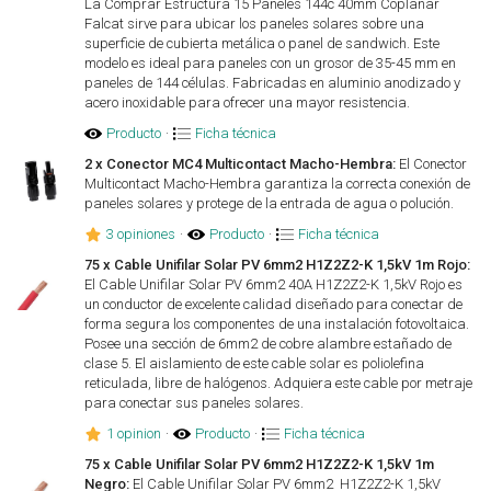
La Comprar Estructura 15 Paneles 144c 40mm Coplanar
Falcat sirve para ubicar los paneles solares sobre una
superficie de cubierta metálica o panel de sandwich. Este
modelo es ideal para paneles con un grosor de 35-45 mm en
paneles de 144 células. Fabricadas en aluminio anodizado y
acero inoxidable para ofrecer una mayor resistencia.
Producto
·
Ficha técnica
2 x Conector MC4 Multicontact Macho-Hembra:
El Conector
Multicontact Macho-Hembra garantiza la correcta conexión de
paneles solares y protege de la entrada de agua o polución.
3 opiniones
·
Producto
·
Ficha técnica
75 x Cable Unifilar Solar PV 6mm2 H1Z2Z2-K 1,5kV 1m Rojo:
El Cable Unifilar Solar PV 6mm2 40A H1Z2Z2-K 1,5kV Rojo es
un conductor de excelente calidad diseñado para conectar de
forma segura los componentes de una instalación fotovoltaica.
Posee una sección de 6mm2 de cobre alambre estañado de
clase 5. El aislamiento de este cable solar es poliolefina
reticulada, libre de halógenos. Adquiera este cable por metraje
para conectar sus paneles solares.
1 opinion
·
Producto
·
Ficha técnica
75 x Cable Unifilar Solar PV 6mm2 H1Z2Z2-K 1,5kV 1m
Negro:
El Cable Unifilar Solar PV 6mm2 H1Z2Z2-K 1,5kV