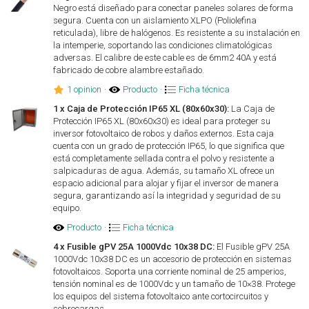
Negro está diseñado para conectar paneles solares de forma
segura. Cuenta con un aislamiento XLPO (Poliolefina
reticulada), libre de halógenos. Es resistente a su instalación en
la intemperie, soportando las condiciones climatológicas
adversas. El calibre de este cable es de 6mm2 40A y está
fabricado de cobre alambre estañado.
1 opinion
·
Producto
·
Ficha técnica
1 x Caja de Protección IP65 XL (80x60x30):
La Caja de
Protección IP65 XL (80x60x30) es ideal para proteger su
inversor fotovoltaico de robos y daños externos. Esta caja
cuenta con un grado de protección IP65, lo que significa que
está completamente sellada contra el polvo y resistente a
salpicaduras de agua. Además, su tamaño XL ofrece un
espacio adicional para alojar y fijar el inversor de manera
segura, garantizando así la integridad y seguridad de su
equipo.
Producto
·
Ficha técnica
4 x Fusible gPV 25A 1000Vdc 10x38 DC:
El Fusible gPV 25A
1000Vdc 10x38 DC es un accesorio de protección en sistemas
fotovoltaicos. Soporta una corriente nominal de 25 amperios,
tensión nominal es de 1000Vdc y un tamaño de 10×38. Protege
los equipos del sistema fotovoltaico ante cortocircuitos y
sobrecargas.