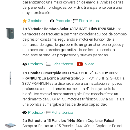
garantizando una mejor conversión de energía. Ambas caras
del panel están protegidas por vidrio transparente para una
mayor protección.
3 opiniones
·
Producto
·
Ficha técnica
1 x Variador Bombeo Solar 400V INVT 11kW IP20 50M:
Los
variadores de frecuencia permiten controlar equipos de bombeo
de presión constante, regulando el motor en función de la
demanda de agua, lo que permite un gran ahorro energético y
una adecuada presión garantizada de forma silenciosa
mediante arranques progresivos y suaves paradas.
Producto
·
Ficha técnica
·
Video
1 x Bomba Sumergible 35FH7S4 7.5HP 2” 3~60 Hz 380V
FRANKLIN:
La Bomba Sumergible 35FH7S4 7.5HP 2” 3~60 Hz
380V FRANKLIN está diseñada para su instalación en pozos
profundos con un diámetro no menor a 4". Incluye tanto la
hidráulica como el motor sumergible. Este modelo ofrece un
rendimiento de 35 GPM. Su motor es trifásico 380V a 60 Hz. Es
una bomba sumergible trifásica de alta capacidad.
Producto
·
Ficha técnica
2 x Estructura 15 Paneles 144c 40mm Coplanar Falcat:
Comprar Estructura 15 Paneles 144c 40mm Coplanar Falcat