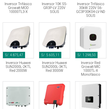
Inversor Trifásico
Inversor 10K S5-
Inversor Trifásico
Growatt MOD
GR3P-LV 220V
30kW 220V S6-
10000TL3-X
SOLIS
GC3P30K04-LV-ND
SOLIS
S/. 4.875,47
S/. 5.605,11
S/. 1.298,50
Inversor Huawei
Inversor Huawei
Inversor Red
SUN2000L-2KTL
SUN2000L-3KTL
Growatt MIC
Red 2000W
Red 3000W
1000TL-X
Monofásico