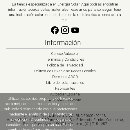
La tienda especializada en Energía Solar. Aquí podrás encontrar
información acerca de los materiales necesarios para conseguir tener
una instalación solar independiente de la red eléctrica o conectada a
ella.
Información
Conoce Autosolar
Términos y Condiciones
Política de Privacidad
Política de Privacidad Redes Sociales
Derechos ARCO
Libro de reclamaciones
Fabricantes
Autosolar España
Utilizamos cookies propias y de terceros
Autosolar Colombia
para mejorar nuestros servicios y mostrarle
publicidad relacionada con sus preferencias
mediante el análisis de sus hábitos de
Autosolar Energía del Perú S.A.C., RUC 20602492118
navegación. Si continuas navegando,
Megacentro Lurín km 29,5 Panamericana Sur
,
Referencia: Frente a Campomar,
Parada Puente Vidu,
15047
Lurín, Lima
,
(01) 715 1357
consideramos que acepta su uso. Puedes
cambiar la configuración o obtener más