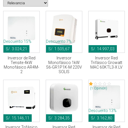
Descuento 15%
Descuento 7%
S/. 3.024,21
S/. 1.505,67
S/. 14.997,03
Inversor de Red
Inversor
Inversor Red
Tensite 4kW
Monofásico 1kW
Trifásico Growatt
Monofásico AR4M-
S6-GR1P1K-M 220V
MAC 60KTL3-X LV
2
SOLIS
(1 Opinión)
Descuento 13%
S/. 15.146,11
S/. 3.284,35
S/. 3.162,80
Inversor Trifásico
Inversor Red
Inversor de Red