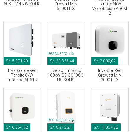
60K-HV 480V SOLIS
Growatt MIN
Tensite 6kW
5000TL-X
Monofásico AR6M-
2
Descuento 7%
S/. 5.071,20
S/. 20.326,44
S/. 2.009,02
Inversor de Red
Inversor Trifásico
Inversor Red
Tensite 6kW
100kW S5-GC100K-
Growatt MIN
Trifásico AR6T-2
US SOLIS
3000TL-X
Descuento 2%
S/. 6.364,92
S/. 8.272,21
S/. 14.067,62