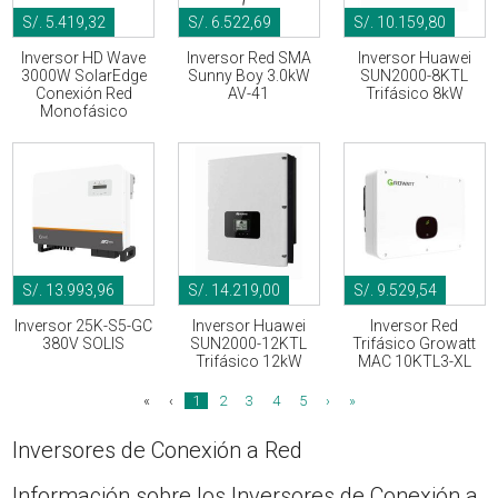
S/. 5.419,32
S/. 6.522,69
S/. 10.159,80
Inversor HD Wave
Inversor Red SMA
Inversor Huawei
3000W SolarEdge
Sunny Boy 3.0kW
SUN2000-8KTL
Conexión Red
AV-41
Trifásico 8kW
Monofásico
S/. 13.993,96
S/. 14.219,00
S/. 9.529,54
Inversor 25K-S5-GC
Inversor Huawei
Inversor Red
380V SOLIS
SUN2000-12KTL
Trifásico Growatt
Trifásico 12kW
MAC 10KTL3-XL
«
‹
1
2
3
4
5
›
»
Inversores de Conexión a Red
Información sobre los Inversores de Conexión a