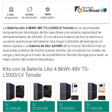
La
Batería Litio 4.8kWh 48V TS-L5000/LV Tensite
es un acumulador
compuesto por tecnología de litio que ofrece una amplia capacidad de
almacenamiento de 4,8 kWh. El uso de esta batería de litio se destina a
usuarios que buscan almacenar una mayor cantidad de energía en un
menor espacio. La
batería de litio 4,8 kWh
de la marca Tensite brinda un
avanzado sistema de monitorización remota. Se visualizan los niveles de
carga y descarga a través de la plataforma Tensite Storage para tener un
mejor control del sistema fotovoltaico.
Kits con la Batería Litio 4.8kWh 48V TS-
L5000/LV Tensite
Descuento 9%
Descuento 9%
Descuento 6%
Descuento 7%
S/.
S/.
S/.
S/.
16.249,68
21.021,03
19.634,01
17.906,58