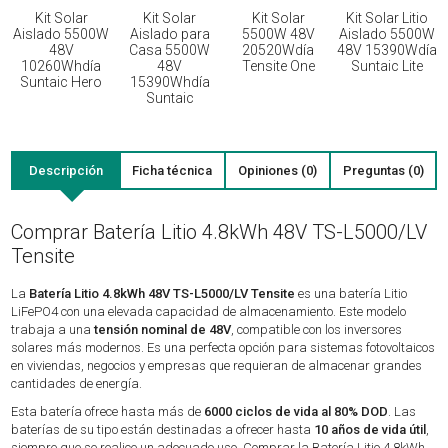
Kit Solar
Kit Solar
Kit Solar
Kit Solar Litio
Aislado 5500W
Aislado para
5500W 48V
Aislado 5500W
48V
Casa 5500W
20520Wdía
48V 15390Wdía
10260Whdía
48V
Tensite One
Suntaic Lite
Suntaic Hero
15390Whdía
Suntaic
Descripción
Ficha técnica
Opiniones (0)
Preguntas (0)
Comprar Batería Litio 4.8kWh 48V TS-L5000/LV
Tensite
La
Batería Litio 4.8kWh 48V TS-L5000/LV Tensite
es una batería Litio
LiFePO4 con una elevada capacidad de almacenamiento. Este modelo
trabaja a una
tensión nominal de 48V
, compatible con los inversores
solares más modernos. Es una perfecta opción para sistemas fotovoltaicos
en viviendas, negocios y empresas que requieran de almacenar grandes
cantidades de energía.
Esta batería ofrece hasta más de
6000 ciclos de vida al 80% DOD
. Las
baterías de su tipo están destinadas a ofrecer hasta
10 años de vida útil
,
siempre que se realice un adecuado uso. Comprar la Batería Litio 4.8kWh