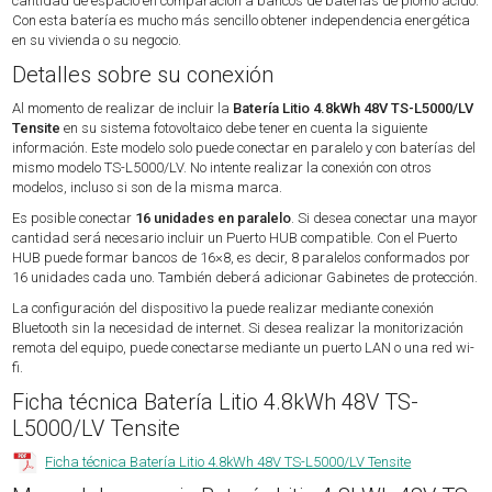
cantidad de espacio en comparación a bancos de baterías de plomo ácido.
Con esta batería es mucho más sencillo obtener independencia energética
en su vivienda o su negocio.
Detalles sobre su conexión
Al momento de realizar de incluir la
Batería Litio 4.8kWh 48V TS-L5000/LV
Tensite
en su sistema fotovoltaico debe tener en cuenta la siguiente
información. Este modelo solo puede conectar en paralelo y con baterías del
mismo modelo TS-L5000/LV. No intente realizar la conexión con otros
modelos, incluso si son de la misma marca.
Es posible conectar
16 unidades en paralelo
. Si desea conectar una mayor
cantidad será necesario incluir un Puerto HUB compatible. Con el Puerto
HUB puede formar bancos de 16×8, es decir, 8 paralelos conformados por
16 unidades cada uno. También deberá adicionar Gabinetes de protección.
La configuración del dispositivo la puede realizar mediante conexión
Bluetooth sin la necesidad de internet. Si desea realizar la monitorización
remota del equipo, puede conectarse mediante un puerto LAN o una red wi-
fi.
Ficha técnica Batería Litio 4.8kWh 48V TS-
L5000/LV Tensite
Ficha técnica Batería Litio 4.8kWh 48V TS-L5000/LV Tensite