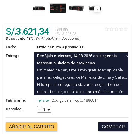
S/.
3.621
,34
SIN IGV
S/. 3.068,93
Descuento 13%
(S/. 4.178,47 sin descuento)
Envío:
Envío gratuito a provincias!
Entrega:
Recójalo el viernes, 14.08.2026 en la agencia
Marvisur o Shalom de provincias
Estimated delivery time. Envío gratuito no aplicable
para las delegaciones de Marvisur de Lima y Callao.
El tiempo de entrega puede variar según destino o
rotura de stock, consúltanos para más información.
Fabricante:
Tensite
| Codigo de artículo: 1880811
Cantidad:
-
+
AÑADIR AL CARRITO
COMPRAR